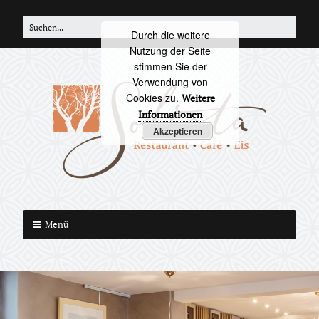
Zum
Search
Inhalt
Durch die weitere
for:
springen
Nutzung der Seite
stimmen Sie der
Verwendung von
Cookies zu.
Weitere
Informationen
Akzeptieren
S
Menü
o
l
i