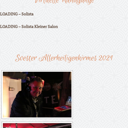
Virtuelle Rundgänge
n
LOADING – Solista
t
LOADING – Solista Kleiner Salon
C
a
f
Soester Allerheiligenkirmes 2021
e
E
i
s