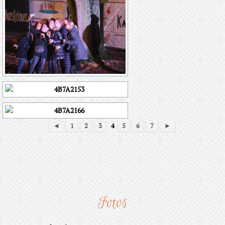
◄
1
2
3
4
5
6
7
►
Fotos