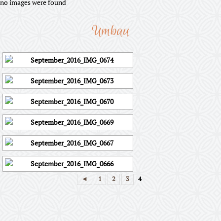
no images were found
Umbau
◄
1
2
3
4