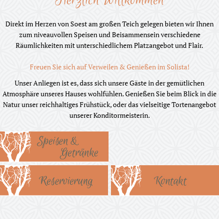
Herzlich Willkommen
n
Direkt im Herzen von Soest am großen Teich gelegen bieten wir Ihnen
t
zum niveauvollen Speisen und Beisammensein verschiedene
Räumlichkeiten mit unterschiedlichem Platzangebot und Flair.
C
Freuen Sie sich auf Verweilen & Genießen im Solista!
a
Unser Anliegen ist es, dass sich unsere Gäste in der gemütlichen
f
Atmosphäre unseres Hauses wohlfühlen. Genießen Sie beim Blick in die
Natur unser reichhaltiges Frühstück, oder das vielseitige Tortenangebot
e
unserer Konditormeisterin.
E
i
s