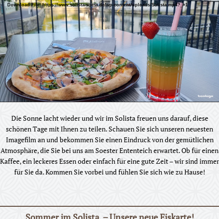
Download File: https://www.solista-soest.de/wp-content/uploads/Solista.mp4?_=1
Die Sonne lacht wieder und wir im Solista freuen uns darauf, diese
schönen Tage mit Ihnen zu teilen. Schauen Sie sich unseren neuesten
Imagefilm an und bekommen Sie einen Eindruck von der gemütlichen
Atmosphäre, die Sie bei uns am Soester Ententeich erwartet. Ob für einen
Kaffee, ein leckeres Essen oder einfach für eine gute Zeit – wir sind immer
für Sie da. Kommen Sie vorbei und fühlen Sie sich wie zu Hause!
Sommer im Solista. – Unsere neue Eiskarte!