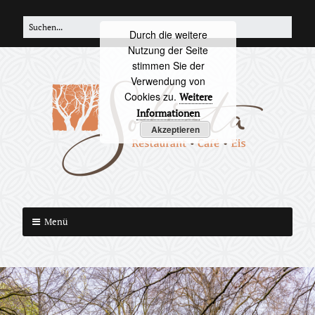
Zum
Search
Inhalt
Durch die weitere
for:
springen
Nutzung der Seite
stimmen Sie der
Verwendung von
Cookies zu.
Weitere
Informationen
Akzeptieren
S
Menü
o
l
i